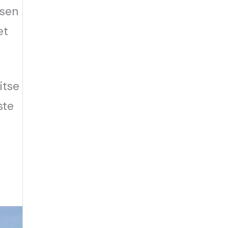
ssen
et
itse
ste