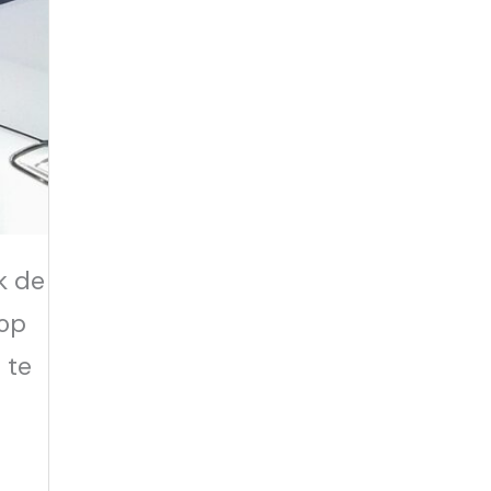
k de
 op
 te