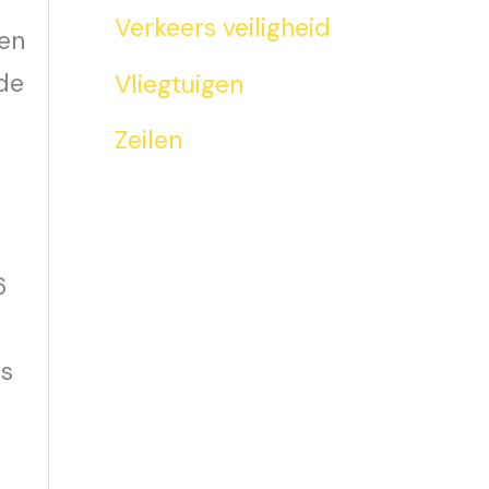
Verkeers veiligheid
gen
 de
Vliegtuigen
Zeilen
6
as