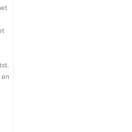
het
et
st.
 en