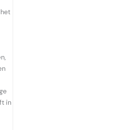
 het
n,
en
age
t in