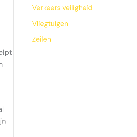
Verkeers veiligheid
Vliegtuigen
Zeilen
elpt
n
e
al
jn