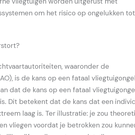
rne vliegtuigen worden uitgerust met
ssystemen om het risico op ongelukken tot
rstort?
tvaartautoriteiten, waaronder de
CAO), is de kans op een fataal vliegtuigonge
 aan dat de kans op een fataal vliegtuigong
s. Dit betekent dat de kans dat een indivi
reem laag is. Ter illustratie: je zou theoret
en vliegen voordat je betrokken zou kunne