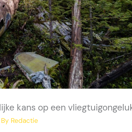
lijke kans op een vliegtuigongelu
 By
Redactie