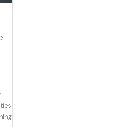
de
n
n
ties
ning