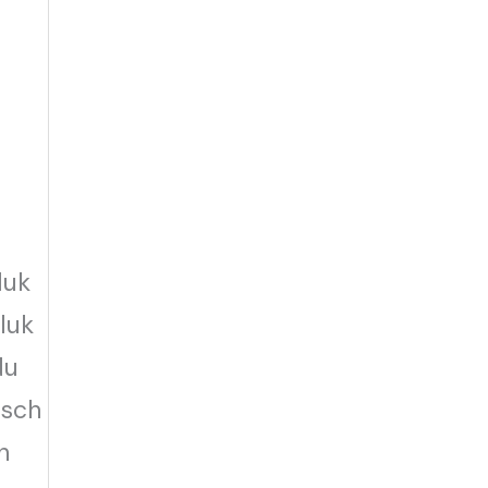
luk
eluk
du
isch
n